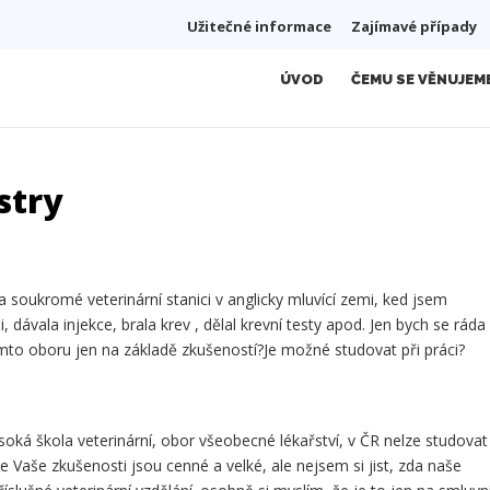
Užitečné informace
Zajímavé případy
ÚVOD
ČEMU SE VĚNUJEM
stry
 soukromé veterinární stanici v anglicky mluvící zemi, ked jsem
, dávala injekce, brala krev , dělal krevní testy apod. Jen bych se ráda
tomto oboru jen na základě zkušeností?Je možné studovat při práci?
oká škola veterinární, obor všeobecné lékařství, v ČR nelze studovat 
 Vaše zkušenosti jsou cenné a velké, ale nejsem si jist, zda naše