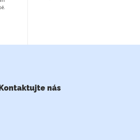
ním
bě.
Kontaktujte nás
MVDr. Šindler a MVDr. Zavřel s.r.o.
+420 573 342 755