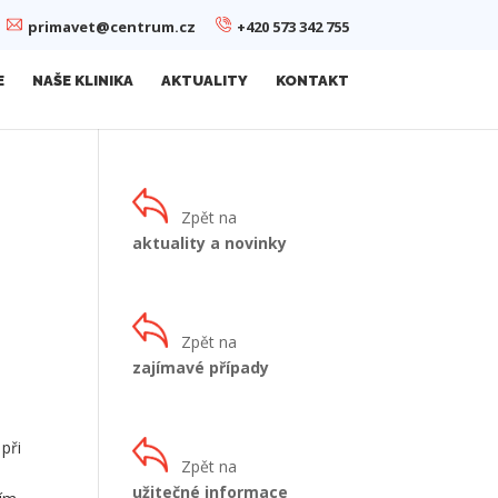
primavet@centrum.cz
+420 573 342 755
E
NAŠE KLINIKA
AKTUALITY
KONTAKT
Zpět na
aktuality a novinky
Zpět na
zajímavé případy
při
Zpět na
užitečné informace