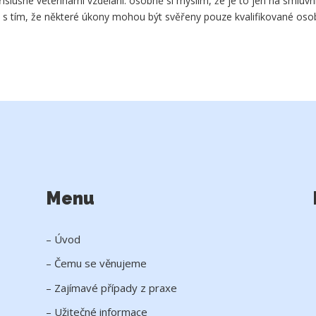
příslušné veterinární vzdělání. osobně si myslím, že je to jen na smluv
 tím, že některé úkony mohou být svěřeny pouze kvalifikované oso
Menu
– Úvod
– Čemu se věnujeme
– Zajímavé případy z praxe
– Užitečné informace