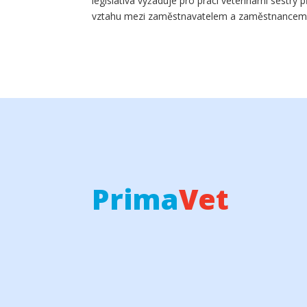
legislativa vyžaduje pro práci veterinární sestry 
vztahu mezi zaměstnavatelem a zaměstnancem s
Prima
Vet
veterinární kliniku
pohotovost