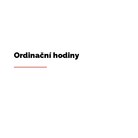
respektování následujících pravidel:
Ordinační hodiny
Pondělí – Pátek
Sobota