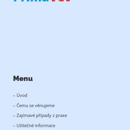
veterinární kliniku
pohotovost
Menu
– Úvod
– Čemu se věnujeme
– Zajímavé případy z praxe
– Užitečné informace