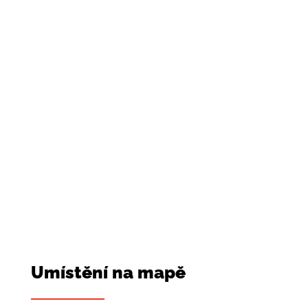
všední dny do 20 hod.
sobotu 9-12 hod.
+420 721 206
073
+420 721 206 073
Pohotovostní příplatek 600,- Kč
Umístění na mapě