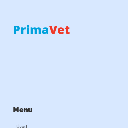
Prima
Vet
veterinární kliniku
pohotovost
Menu
– Úvod