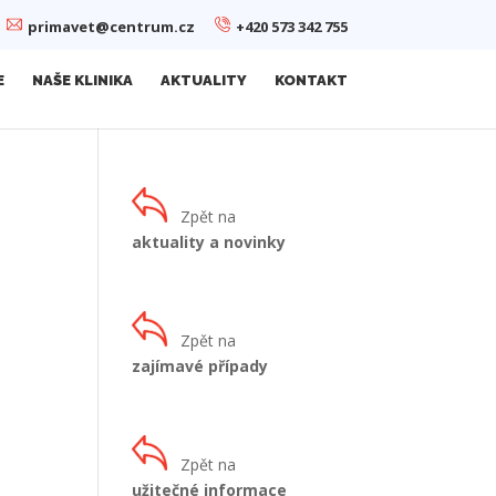
primavet@centrum.cz
+420 573 342 755
E
NAŠE KLINIKA
AKTUALITY
KONTAKT
Zpět na
aktuality a novinky
Zpět na
zajímavé případy
Zpět na
užitečné informace