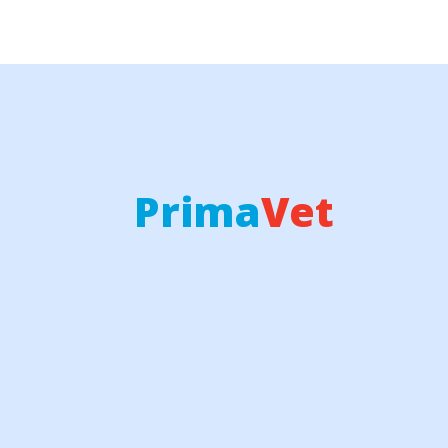
Prima
Vet
veterinární kliniku
pohotovost