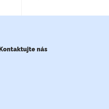
Kontaktujte nás
MVDr. Šindler a MVDr. Zavřel s.r.o.
+420 573 342 755
primavet@centrum.cz